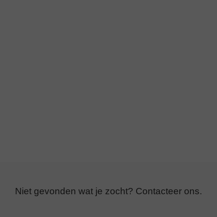
Borden Rood - 6st
2
,95
Stevige ballonnen 30 cm Pastel Wild
Rose - 10 st.
2
,75
Tijdelijk uitverkocht
Niet gevonden wat je zocht?
Contacteer ons.