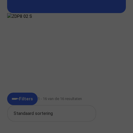
Ballonnen
Tafeldecoratie
Versiering
Taartversiering
Accessoires
Vlaggenlijnen
Uitnodigingen
Tafelkaarten
Zwaaivlaggetjes
Naamkaartjes
Filters
1 - 16 van de 16 resultaten
Standaard sortering