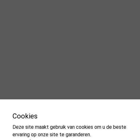
Roze Strik 71 cm
PROMO
5
4
,95
,85
Honeycomb Hartjes - Rood & Roze - 3
st.
6
,95
Folieballon Teddy Beer Staand - 88 cm
PROMO
9
7
,50
,95
Folieballon Poedel - 119 cm
9
,95
Cookies
Folieballon Hart met Bloemen - 35 cm
Deze site maakt gebruik van cookies om u de beste
2
,25
ervaring op onze site te garanderen.