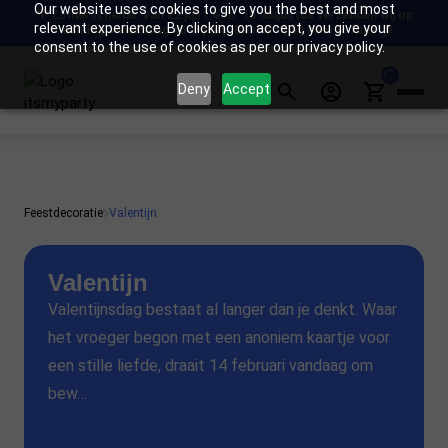
Our website uses cookies to give you the best and most
🌴 Zomerschema: Van 22 juli t.e.m. 15 augustus verzenden wij op
 eigen atelier
Vandaag besteld = volgende werkdag verzonden
relevant experience. By clicking on accept, you give your
maandag, woensdag en vrijdag. Bestel tijdig voor je feestje.
consent to the use of cookies as per our privacy policy.
Deny
Accept
Product zoeken
Winkelwage
Trending zoekwoorden:
geboorte
circus
verjaardag jongen
huwelijk
zeemeermin
Feestdecoratie
Valentijn
Valentijn
Valentijnsdag bestaat al langer dan je denkt. Waar
het vroeger begon met een anoniem kaartje voor
een stille liefde, draait 14 februari vandaag om
bew…