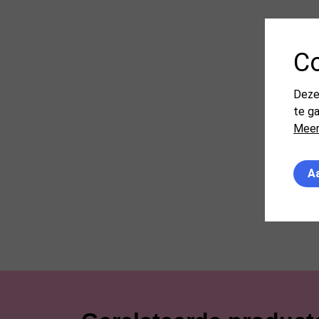
C
Deze
te g
Meer
Aa