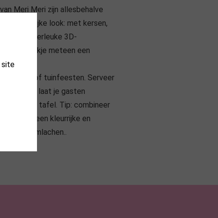
an Meri Meri zijn allesbehalve
eigen vrolijke look: met kersen,
.. én een superleuke 3D-
akt je drankje meteen een
 site
 picknicks of tuinfeesten. Serveer
in stijl en laat je gasten
vangers op tafel. Tip: combineer
ten voor een kleurrijke en
en laat glimlachen..
?