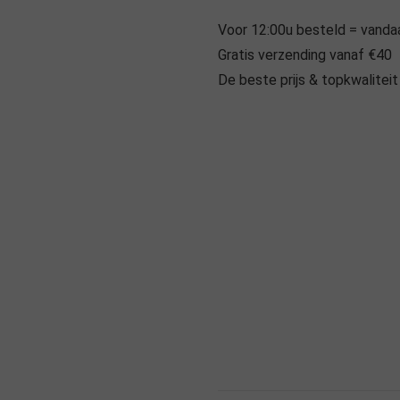
Voor 12:00u besteld = vand
Gratis verzending vanaf €40
De beste prijs & topkwaliteit
Specificaties
EAN:
9781534053823
Artikelnummer:
MM-010
Referentienummer:
275513
Merk:
Meri Meri
Kleur:
Mix
Materiaal:
Papier
Afmetingen:
256ml
Inhoud:
256ml