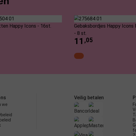
en
ten Happy Icons - 16st.
Gebaksbordjes Happy Icons 
- 8 st.
11
,05
ons
Veilig betalen
P
n we
F
V
ybeleid
T
beleid
B
k
G
f
Z