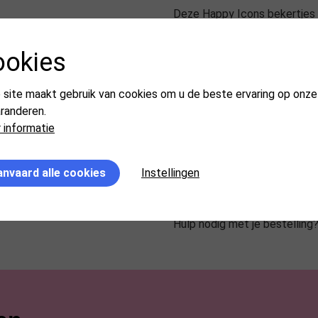
Deze Happy Icons bekertjes v
gewoon! Elke beker heeft z’n 
een ster, hart of madeliefje.
ookies
honeycombversiering. Dat ma
feestje op zich!
 site maakt gebruik van cookies om u de beste ervaring op onze
aranderen.
Perfect voor kinderfeestjes,
 informatie
limonade, sap of warme choco 
genieten van deze echte blik
nvaard alle cookies
Instellingen
ze met de Happy Icons servet
speelse feesttafel die iedere
Hulp nodig met je bestelling