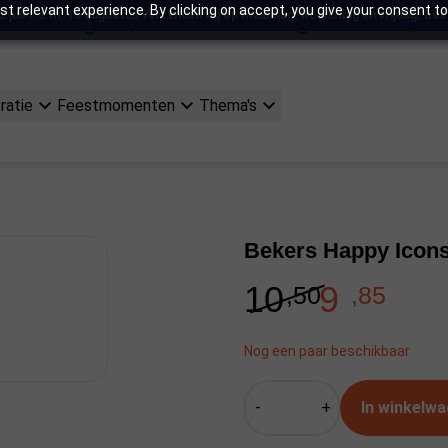
t relevant experience. By clicking on accept, you give your consent to
juli t.e.m. 15 augustus verzenden wij op maandag, woensdag en vrijdag. Bestel
rzonden
Europese kwaliteitsnormen
Gratis verzending vanaf 
ratie
Feestmomenten
Thema's
Trending zoek
zeemeermin
Bekers Happy Icons 
10
9
,50
,85
Nog een paar beschikbaar
-
+
In winkelwa