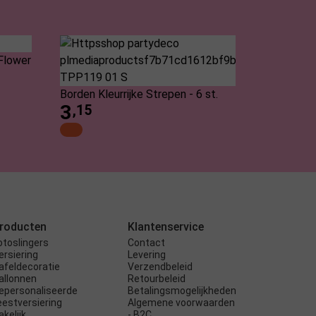
Flower
Borden Kleurrijke Strepen - 6 st.
3
,15
roducten
Klantenservice
otoslingers
Contact
ersiering
Levering
afeldecoratie
Verzendbeleid
allonnen
Retourbeleid
epersonaliseerde
Betalingsmogelijkheden
eestversiering
Algemene voorwaarden
akelijk
- B2C