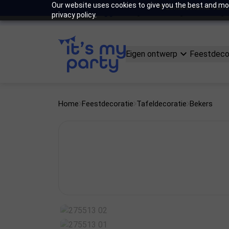
Our website uses cookies to give you the best and mos
🌴 Zomerschema: Van 22 
eproduceerd in eigen atelier
Vandaag besteld = volgende werkdag ve
privacy policy.
Eigen ontwerp
Feestdeco
Home
Feestdecoratie
Tafeldecoratie
Bekers