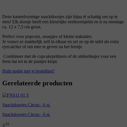
Materiaal:
Papier
Afmetingen:
12 x 7,5 cm
Deze kasteelvormige snackdoosjes zijn bijna té schattig om op te
eten! Elk doosje heeft een kleurrijke eenhoornprint en is na montage
ca. 12 x 7,5 cm groot.
Perfect voor popcorn, snoepjes of kleine traktaties.
Je vouwt ze makkelijk zelf in elkaar en zet ze op de tafel als extra
eyecatcher of om mee te geven na het feestje.
Combineer met de cupcakeprikkers of de uitdeeltasjes voor een
feest dat tot in de puntjes klopt.
Hulp nodig met je bestelling?
Gerelateerde producten
Snackdoosjes Circus - 6 st.
Snackdoosjes Circus - 6 st.
,55
3